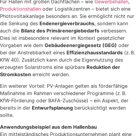
Für Hallen mit großen Dachflächen – wie
Gewerbehallen
,
Produktionshallen
oder Logistikzentren – bietet sich eine
Photovoltaikanlage besonders an. Sie ermöglicht nicht nur
die Senkung des
Endenergieverbrauchs
, sondern kann
auch die
Bilanz des Primärenergiebedarfs
verbessern.
Dies ist insbesondere relevant im Kontext gesetzlicher
Vorgaben wie dem
Gebäudeenergiegesetz (GEG)
oder
bei der Anstrebbarkeit eines
Effizienzhausstandards
(z. B.
KfW 40). Zusätzlich kann durch die Eigennutzung des
erzeugten Solarstroms eine spürbare
Reduktion der
Stromkosten
erreicht werden.
Ein weiterer Vorteil: PV-Anlagen gelten als förderfähige
Maßnahme im Rahmen verschiedener Programme (z. B.
KfW-Förderung oder BAFA-Zuschüsse) – ein Aspekt, der
bereits in der
Entwurfsplanung
berücksichtigt werden
sollte.
Anwendungsbeispiel aus dem Hallenbau
Ein mittelständisches Produktionsunternehmen plant eine