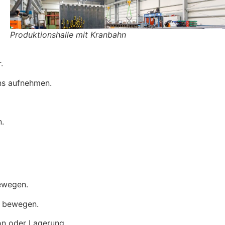
Produktionshalle mit Kranbahn
.
ans aufnehmen.
n.
bewegen.
n bewegen.
on oder Lagerung.